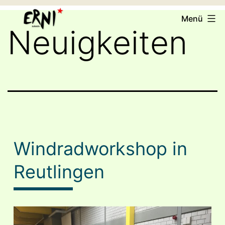
Zum
ERNI
Menü
Inhalt
e.V.
Neuigkeiten
springen
Windradworkshop in
Reutlingen