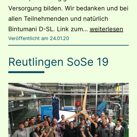
Versorgung bilden. Wir bedanken und bei
allen Teilnehmenden und natürlich
Windenergie
Bintumani D-SL. Link zum…
weiterlesen
Veröffentlicht am
24.01.20
in
Sierra
Reutlingen SoSe 19
Leone