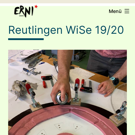
Zum
ERNI
Menü
Inhalt
e.V.
springen
Reutlingen WiSe 19/20