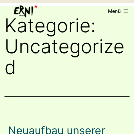
Zum
ERNI
Menü
Inhalt
e.V.
Kategorie:
springen
Uncategorize
d
Neuaufbau unserer