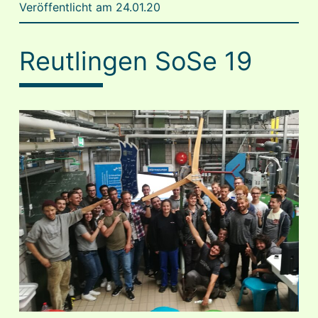
Veröffentlicht am
24.01.20
in
Sierra
Reutlingen SoSe 19
Leone