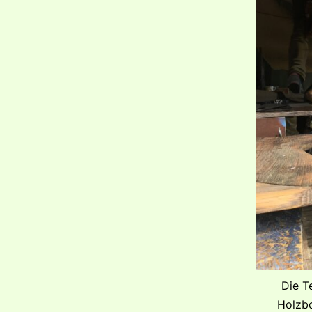
Die T
Holzbo