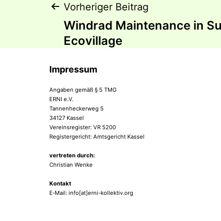
Beitragsnaviga
Vorheriger Beitrag
Windrad Maintenance in S
Ecovillage
Impressum
Angaben gemäß § 5 TMG
ERNI e.V.
Tannenheckerweg 5
34127 Kassel
Vereinsregister: VR 5200
Registergericht: Amtsgericht Kassel
vertreten durch:
Christian Wenke
Kontakt
E‑Mail: info[at]erni-kollektiv.org