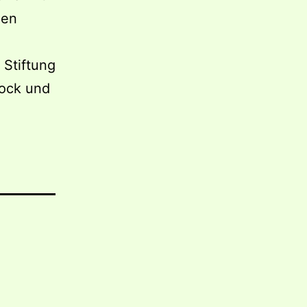
gen
Stiftung
tock und