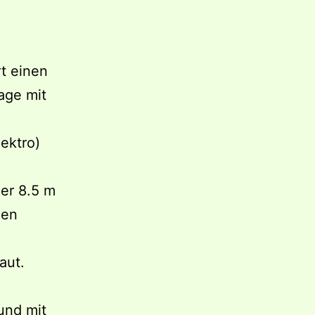
t einen
age mit
ektro)
er 8.5 m
gen
aut.
und mit