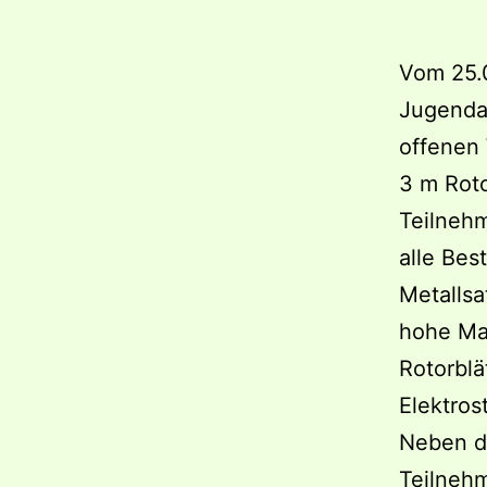
Vom 25.0
Jugendal
offenen
3 m Rot
Teilnehm
alle Bes
Metallsa
hohe Mas
Rotorblä
Elektros
Neben d
Teilneh