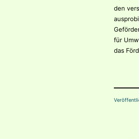
den ver
ausprob
Geförde
für Umwe
das För
Veröffentl