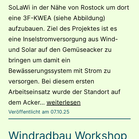
SoLaWi in der Nähe von Rostock um dort
eine 3F-KWEA (siehe Abbildung)
aufzubauen. Ziel des Projektes ist es
eine Inselstromversorgung aus Wind-
und Solar auf den Gemüseacker zu
bringen um damit ein
Bewässerungssystem mit Strom zu
versorgen. Bei diesem ersten
Arbeitseinsatz wurde der Standort auf
Windradaufbau
dem Acker…
weiterlesen
Veröffentlicht am
07.10.25
bei
einer
Windradbau Workshop
Solidarischen