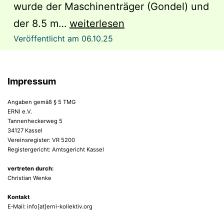
wurde der Maschinenträger (Gondel) und
Windradbau
der 8.5 m…
weiterlesen
Veröffentlicht am
06.10.25
Workshop
in
Rostock
Impressum
Angaben gemäß § 5 TMG
ERNI e.V.
Tannenheckerweg 5
34127 Kassel
Vereinsregister: VR 5200
Registergericht: Amtsgericht Kassel
vertreten durch:
Christian Wenke
Kontakt
E‑Mail: info[at]erni-kollektiv.org