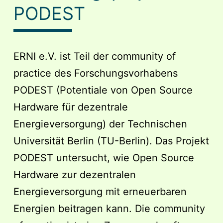
des
PODEST
LAUDS
Replication
–
ERNI e.V. ist Teil der community of
OPEN
practice des Forschungsvorhabens
CALL
PODEST (Potentiale von Open Source
#2
Hardware für dezentrale
gefördert
Energieversorgung) der Technischen
Universität Berlin (TU-Berlin). Das Projekt
PODEST untersucht, wie Open Source
Hardware zur dezentralen
Energieversorgung mit erneuerbaren
Energien beitragen kann. Die community