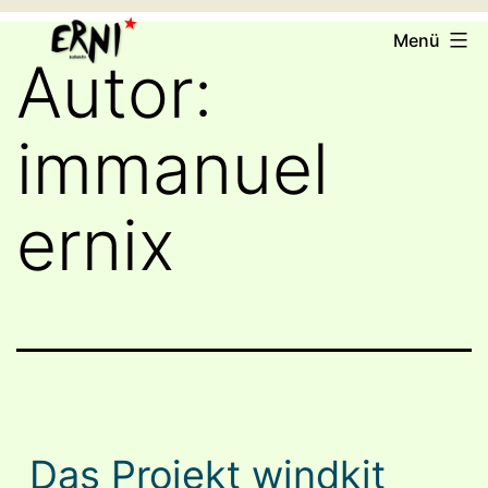
Zum
ERNI
Menü
Inhalt
e.V.
Autor:
springen
immanuel
ernix
Das Projekt windkit