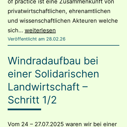
of practice ist eine Zusammenkunft von
privatwirtschaftlichen, ehrenamtlichen
und wissenschaftlichen Akteuren welche
ERNI
sich…
weiterlesen
Veröffentlicht am
28.02.26
e.V.
ist
Windradaufbau bei
Teil
der
einer Solidarischen
community
Landwirtschaft –
of
Schritt 1/2
practice
des
Forschungsprojektes
Vom 24 – 27.07.2025 waren wir bei einer
PODEST