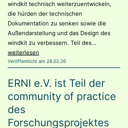
windkit technisch weiterzuentwickeln,
die hürden der technischen
Dokumentation zu senken sowie die
Außendarstellung und das Design des
Das
windkit zu verbessern. Teil des…
Projekt
weiterlesen
Veröffentlicht am
28.02.26
windkit
des
ERNI e.V. ist Teil der
ERNI
e.V.
community of practice
wird
des
im
Forschungsprojektes
Rahmen